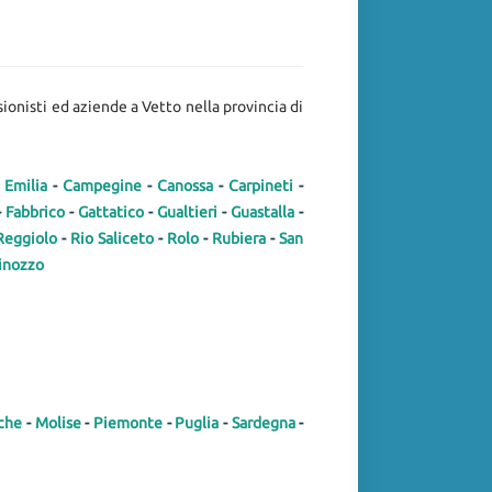
ssionisti ed aziende a Vetto nella provincia di
Emilia
-
Campegine
-
Canossa
-
Carpineti
-
-
Fabbrico
-
Gattatico
-
Gualtieri
-
Guastalla
-
Reggiolo
-
Rio Saliceto
-
Rolo
-
Rubiera
-
San
Minozzo
che
-
Molise
-
Piemonte
-
Puglia
-
Sardegna
-