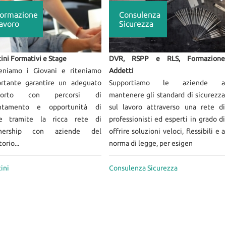
ormazione
Consulenza
avoro
Sicurezza
cini Formativi e Stage
DVR, RSPP e RLS, Formazione
eniamo i Giovani e riteniamo
Addetti
rtante garantire un adeguato
Supportiamo le aziende a
porto con percorsi di
mantenere gli standard di sicurezza
entamento e opportunità di
sul lavoro attraverso una rete di
ge tramite la ricca rete di
professionisti ed esperti in grado di
tnership con aziende del
offrire soluzioni veloci, flessibili e a
torio...
norma di legge, per esigen
ini
Consulenza Sicurezza