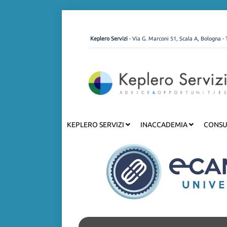
Keplero Servizi
- Via G. Marconi 51, Scala A, Bologna - 
KEPLERO SERVIZI
INACCADEMIA
CONSU