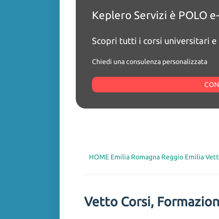
Keplero Servizi è POLO 
Esami A2 -B1 Lingua Ital
Scopri tutti i corsi universitari 
Sede Accreditata UNISTRA PER
Chiedi una consulenza personalizzata
CHIUSURA ISCRIZIONI 30 luglio
CON
C
HOME
Emilia Romagna
Reggio Emilia
Vet
Vetto Corsi, Formazion