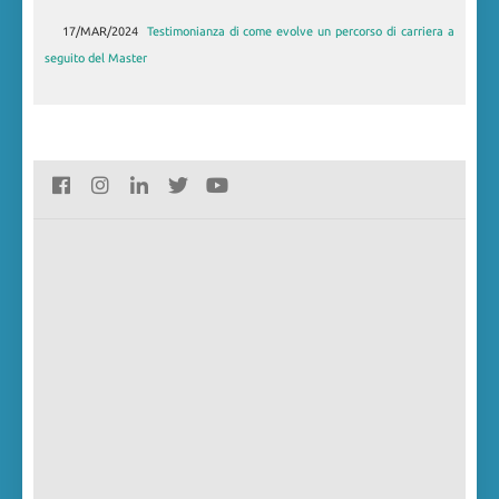
17/MAR/2024
30/LUG/2019
Master in Gestione delle risorse umane annualità 2018-
Testimonianza di come evolve un percorso di carriera a
seguito del Master
2019