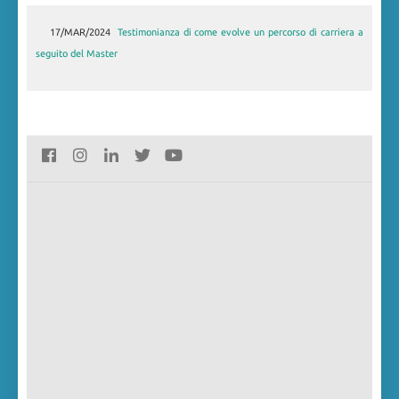
17/MAR/2024
30/LUG/2019
Master in Gestione delle risorse umane annualità 2018-
Testimonianza di come evolve un percorso di carriera a
seguito del Master
2019