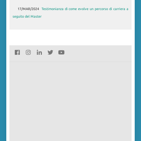
17/MAR/2024
30/LUG/2019
Master in Gestione delle risorse umane annualità 2018-
Testimonianza di come evolve un percorso di carriera a
seguito del Master
2019