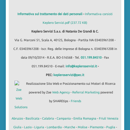
Informativa sul trattamento dei dati personali
-
Informativa corsisti
Keplero Servizi.pdf (237.72 KB)
Keplero Servizi S.a.s. di Natania De Grandi & C.
Via G. Marconi 51, Scala A, 40125, Bologna - Partita IVA 03403961208 -
C.F. 03403961208 - Iscr. Reg. delle Imprese di Bologna n. 03403961208 in
data 09/10/2014 - R.E.A. BO-516568 - Tel.
051.199.84510
- Fax
051.199.84510 - E-mail:
info@kepleroservizi.it
-
PEC:
kepleroservizi@pec.it
Realizzazione Sito Web e Posizionamento sui Motori di Ricerca
powered by Zoe
Web Agency
-
Referral Marketing
powered
by SHAREtips -
Friends
Abruzzo
-
Basilicata
-
Calabria
-
Campania
-
Emilia Romagna
-
Friuli Venezia
Giulia
-
Lazio
-
Liguria
-
Lombardia
-
Marche
-
Molise
-
Piemonte
-
Puglia
-