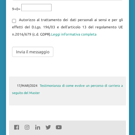
9+0=
Autorizzo al trattamento dei dati personali ai sensi e per gli
effetti del D.Lgs. 196/03 e dell’articolo 13 del regolamento UE
n.2016/679 (c.d. GDPR).
Leggi informativa completa
17/MAR/2024
30/LUG/2019
Master in Gestione delle risorse umane annualità 2018-
Testimonianza di come evolve un percorso di carriera a
seguito del Master
2019