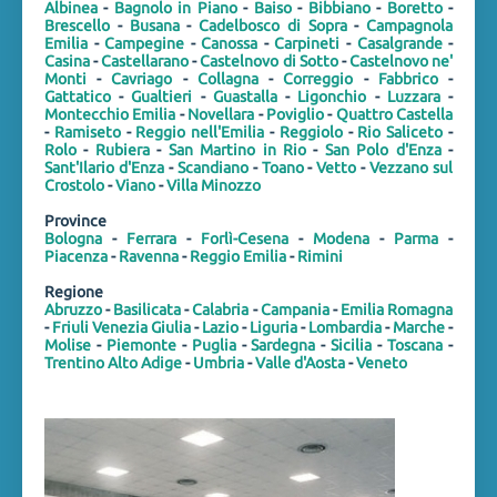
Albinea
-
Bagnolo in Piano
-
Baiso
-
Bibbiano
-
Boretto
-
Brescello
-
Busana
-
Cadelbosco di Sopra
-
Campagnola
Emilia
-
Campegine
-
Canossa
-
Carpineti
-
Casalgrande
-
Casina
-
Castellarano
-
Castelnovo di Sotto
-
Castelnovo ne'
Monti
-
Cavriago
-
Collagna
-
Correggio
-
Fabbrico
-
Gattatico
-
Gualtieri
-
Guastalla
-
Ligonchio
-
Luzzara
-
Montecchio Emilia
-
Novellara
-
Poviglio
-
Quattro Castella
-
Ramiseto
-
Reggio nell'Emilia
-
Reggiolo
-
Rio Saliceto
-
Rolo
-
Rubiera
-
San Martino in Rio
-
San Polo d'Enza
-
Sant'Ilario d'Enza
-
Scandiano
-
Toano
-
Vetto
-
Vezzano sul
Crostolo
-
Viano
-
Villa Minozzo
Province
Bologna
-
Ferrara
-
Forlì-Cesena
-
Modena
-
Parma
-
Piacenza
-
Ravenna
-
Reggio Emilia
-
Rimini
Regione
Abruzzo
-
Basilicata
-
Calabria
-
Campania
-
Emilia Romagna
-
Friuli Venezia Giulia
-
Lazio
-
Liguria
-
Lombardia
-
Marche
-
Molise
-
Piemonte
-
Puglia
-
Sardegna
-
Sicilia
-
Toscana
-
Trentino Alto Adige
-
Umbria
-
Valle d'Aosta
-
Veneto