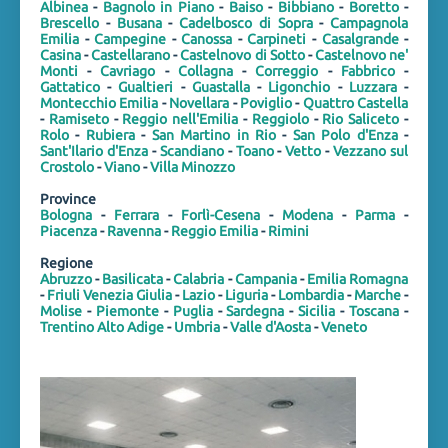
Albinea
-
Bagnolo in Piano
-
Baiso
-
Bibbiano
-
Boretto
-
Brescello
-
Busana
-
Cadelbosco di Sopra
-
Campagnola
Emilia
-
Campegine
-
Canossa
-
Carpineti
-
Casalgrande
-
Casina
-
Castellarano
-
Castelnovo di Sotto
-
Castelnovo ne'
Monti
-
Cavriago
-
Collagna
-
Correggio
-
Fabbrico
-
Gattatico
-
Gualtieri
-
Guastalla
-
Ligonchio
-
Luzzara
-
Montecchio Emilia
-
Novellara
-
Poviglio
-
Quattro Castella
-
Ramiseto
-
Reggio nell'Emilia
-
Reggiolo
-
Rio Saliceto
-
Rolo
-
Rubiera
-
San Martino in Rio
-
San Polo d'Enza
-
Sant'Ilario d'Enza
-
Scandiano
-
Toano
-
Vetto
-
Vezzano sul
Crostolo
-
Viano
-
Villa Minozzo
Province
Bologna
-
Ferrara
-
Forlì-Cesena
-
Modena
-
Parma
-
Piacenza
-
Ravenna
-
Reggio Emilia
-
Rimini
Regione
Abruzzo
-
Basilicata
-
Calabria
-
Campania
-
Emilia Romagna
-
Friuli Venezia Giulia
-
Lazio
-
Liguria
-
Lombardia
-
Marche
-
Molise
-
Piemonte
-
Puglia
-
Sardegna
-
Sicilia
-
Toscana
-
Trentino Alto Adige
-
Umbria
-
Valle d'Aosta
-
Veneto