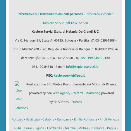
Informativa sul trattamento dei dati personali
-
Informativa corsisti
Keplero Servizi.pdf (237.72 KB)
Keplero Servizi S.a.s. di Natania De Grandi & C.
Via G. Marconi 51, Scala A, 40125, Bologna - Partita IVA 03403961208 -
C.F. 03403961208 - Iscr. Reg. delle Imprese di Bologna n. 03403961208 in
data 09/10/2014 - R.E.A. BO-516568 - Tel.
051.199.84510
- Fax
051.199.84510 - E-mail:
info@kepleroservizi.it
-
PEC:
kepleroservizi@pec.it
Realizzazione Sito Web e Posizionamento sui Motori di Ricerca
powered by Zoe
Web Agency
-
Referral Marketing
powered
by SHAREtips -
Friends
Abruzzo
-
Basilicata
-
Calabria
-
Campania
-
Emilia Romagna
-
Friuli Venezia
Giulia
-
Lazio
-
Liguria
-
Lombardia
-
Marche
-
Molise
-
Piemonte
-
Puglia
-