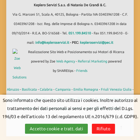
Keplero Servizi S.a.s. di Natania De Grandi & C.
Via G. Marconi 51, Scala A, 40125, Bologna - Partita IVA 03403961208 - C.F.
03403961208 - Iscr. Reg. delle Imprese di Bologna n. 03403961208 in data
09/10/2014 - R.E.A. BO-516568 - Tel.
051.199.84510
- Fax 051.199.84510 - E-
mail:
info@kepleroservizi.it
- PEC:
kepleroservizi@pec.it
Realizzazione Sito Web e Posizionamento sui Motori di Ricerca
powered by Zoe
Web Agency
-
Referral Marketing
powered
by SHAREtips -
Friends
Abruzzo
-
Basilicata
-
Calabria
-
Campania
-
Emilia Romagna
-
Friuli Venezia Giulia
-
Lazio
-
Liguria
-
Lombardia
-
Marche
-
Molise
-
Piemonte
-
Puglia
-
Sardegna
-
Sicilia
Sono informato che questo sito utilizza i cookies. Inoltre autorizzo al
trattamento dei dati personali ai sensi e per gli effetti del D.Lgs.
-
Toscana
-
Trentino Alto Adige
-
Umbria
-
Valle d'Aosta
-
Veneto
196/03 e dell’articolo 13 del regolamento UE n.2016/679 (c.d. GDPR).
↑
Accetto cookie e tratt. dati
Rifiuto