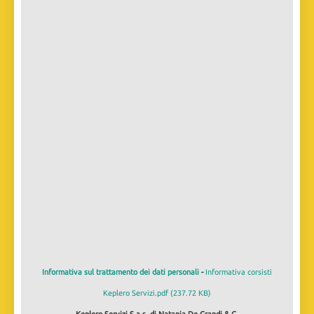
Informativa sul trattamento dei dati personali
-
Informativa corsisti
Keplero Servizi.pdf (237.72 KB)
Keplero Servizi S.a.s. di Natania De Grandi & C.