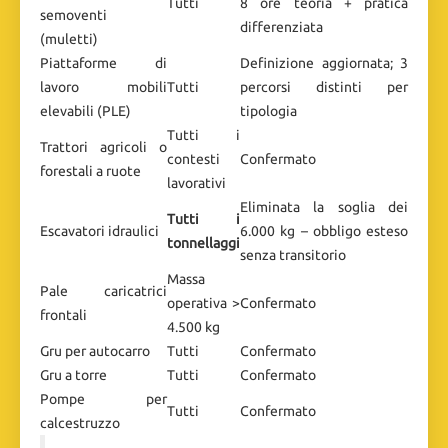
Tutti
8 ore teoria + pratica
semoventi
differenziata
(muletti)
Piattaforme di
Definizione aggiornata; 3
lavoro mobili
Tutti
percorsi distinti per
elevabili (PLE)
tipologia
Tutti i
Trattori agricoli o
contesti
Confermato
forestali a ruote
lavorativi
Eliminata la soglia dei
Tutti i
Escavatori idraulici
6.000 kg – obbligo esteso
tonnellaggi
senza transitorio
Massa
Pale caricatrici
operativa >
Confermato
frontali
4.500 kg
Gru per autocarro
Tutti
Confermato
Gru a torre
Tutti
Confermato
Pompe per
Tutti
Confermato
calcestruzzo