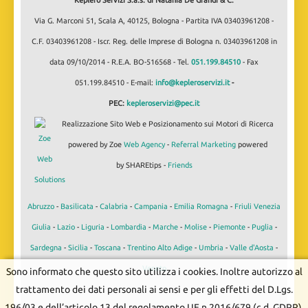
Via G. Marconi 51, Scala A, 40125, Bologna - Partita IVA 03403961208 -
C.F. 03403961208 - Iscr. Reg. delle Imprese di Bologna n. 03403961208 in
data 09/10/2014 - R.E.A. BO-516568 - Tel.
051.199.84510
- Fax
051.199.84510 - E-mail:
info@kepleroservizi.it
-
PEC:
kepleroservizi@pec.it
Realizzazione Sito Web e Posizionamento sui Motori di Ricerca
powered by Zoe
Web Agency
-
Referral Marketing
powered
by SHAREtips -
Friends
Abruzzo
-
Basilicata
-
Calabria
-
Campania
-
Emilia Romagna
-
Friuli Venezia
Giulia
-
Lazio
-
Liguria
-
Lombardia
-
Marche
-
Molise
-
Piemonte
-
Puglia
-
Sardegna
-
Sicilia
-
Toscana
-
Trentino Alto Adige
-
Umbria
-
Valle d'Aosta
-
Veneto
Sono informato che questo sito utilizza i cookies. Inoltre autorizzo al
trattamento dei dati personali ai sensi e per gli effetti del D.Lgs.
196/03 e dell’articolo 13 del regolamento UE n.2016/679 (c.d. GDPR).