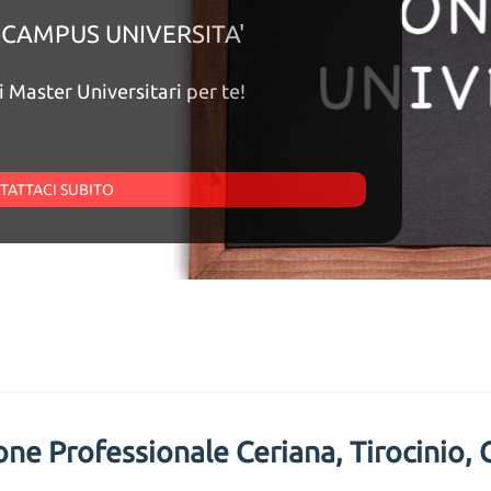
e-CAMPUS UNIVERSITA'
iana 16-17 settembre 26
e i Master Universitari per te!
UGIA
TATTACI SUBITO
HIAMA SUBITO
one Professionale Ceriana, Tirocinio,