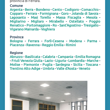
provincia di Ferrara.
Comune
Argenta
-
Berra
-
Bondeno
-
Cento
-
Codigoro
-
Comacchio
-
Copparo
-
Ferrara
-
Formignana
-
Goro
-
Jolanda di Savoia
-
Lagosanto
-
Masi Torello
-
Massa Fiscaglia
-
Mesola
-
Migliarino
-
Migliaro
-
Mirabello
-
Ostellato
-
Poggio
Renatico
-
Portomaggiore
-
Ro
-
Sant'Agostino
-
Tresigallo
-
Vigarano Mainarda
-
Voghiera
Province
Bologna
-
Ferrara
-
Forlì-Cesena
-
Modena
-
Parma
-
Piacenza
-
Ravenna
-
Reggio Emilia
-
Rimini
Regione
Abruzzo
-
Basilicata
-
Calabria
-
Campania
-
Emilia Romagna
-
Friuli Venezia Giulia
-
Lazio
-
Liguria
-
Lombardia
-
Marche
-
Molise
-
Piemonte
-
Puglia
-
Sardegna
-
Sicilia
-
Toscana
-
Trentino Alto Adige
-
Umbria
-
Valle d'Aosta
-
Veneto