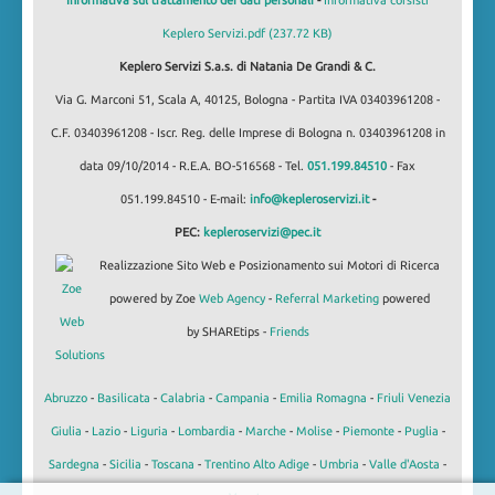
Informativa sul trattamento dei dati personali
-
Informativa corsisti
Keplero Servizi.pdf (237.72 KB)
Keplero Servizi S.a.s. di Natania De Grandi & C.
Via G. Marconi 51, Scala A, 40125, Bologna - Partita IVA 03403961208 -
C.F. 03403961208 - Iscr. Reg. delle Imprese di Bologna n. 03403961208 in
data 09/10/2014 - R.E.A. BO-516568 - Tel.
051.199.84510
- Fax
051.199.84510 - E-mail:
info@kepleroservizi.it
-
PEC:
kepleroservizi@pec.it
Realizzazione Sito Web e Posizionamento sui Motori di Ricerca
powered by Zoe
Web Agency
-
Referral Marketing
powered
by SHAREtips -
Friends
Abruzzo
-
Basilicata
-
Calabria
-
Campania
-
Emilia Romagna
-
Friuli Venezia
Giulia
-
Lazio
-
Liguria
-
Lombardia
-
Marche
-
Molise
-
Piemonte
-
Puglia
-
Sardegna
-
Sicilia
-
Toscana
-
Trentino Alto Adige
-
Umbria
-
Valle d'Aosta
-