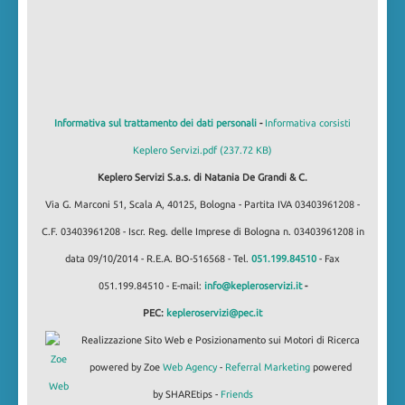
Informativa sul trattamento dei dati personali
-
Informativa corsisti
Keplero Servizi.pdf (237.72 KB)
Keplero Servizi S.a.s. di Natania De Grandi & C.
Via G. Marconi 51, Scala A, 40125, Bologna - Partita IVA 03403961208 -
C.F. 03403961208 - Iscr. Reg. delle Imprese di Bologna n. 03403961208 in
data 09/10/2014 - R.E.A. BO-516568 - Tel.
051.199.84510
- Fax
051.199.84510 - E-mail:
info@kepleroservizi.it
-
PEC:
kepleroservizi@pec.it
Realizzazione Sito Web e Posizionamento sui Motori di Ricerca
powered by Zoe
Web Agency
-
Referral Marketing
powered
by SHAREtips -
Friends