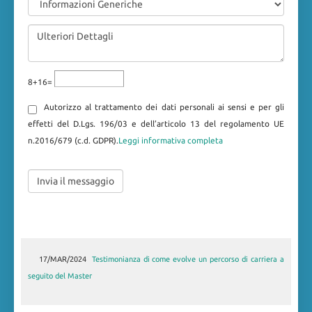
8+16=
Autorizzo al trattamento dei dati personali ai sensi e per gli
effetti del D.Lgs. 196/03 e dell’articolo 13 del regolamento UE
n.2016/679 (c.d. GDPR).
Leggi informativa completa
17/MAR/2024
30/LUG/2019
Master in Gestione delle risorse umane annualità 2018-
Testimonianza di come evolve un percorso di carriera a
seguito del Master
2019