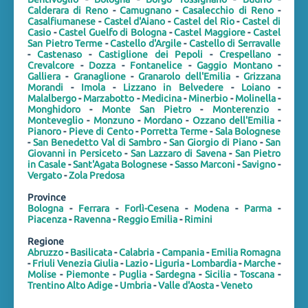
Calderara di Reno
-
Camugnano
-
Casalecchio di Reno
-
Casalfiumanese
-
Castel d'Aiano
-
Castel del Rio
-
Castel di
Casio
-
Castel Guelfo di Bologna
-
Castel Maggiore
-
Castel
San Pietro Terme
-
Castello d'Argile
-
Castello di Serravalle
-
Castenaso
-
Castiglione dei Pepoli
-
Crespellano
-
Crevalcore
-
Dozza
-
Fontanelice
-
Gaggio Montano
-
Galliera
-
Granaglione
-
Granarolo dell'Emilia
-
Grizzana
Morandi
-
Imola
-
Lizzano in Belvedere
-
Loiano
-
Malalbergo
-
Marzabotto
-
Medicina
-
Minerbio
-
Molinella
-
Monghidoro
-
Monte San Pietro
-
Monterenzio
-
Monteveglio
-
Monzuno
-
Mordano
-
Ozzano dell'Emilia
-
Pianoro
-
Pieve di Cento
-
Porretta Terme
-
Sala Bolognese
-
San Benedetto Val di Sambro
-
San Giorgio di Piano
-
San
Giovanni in Persiceto
-
San Lazzaro di Savena
-
San Pietro
in Casale
-
Sant'Agata Bolognese
-
Sasso Marconi
-
Savigno
-
Vergato
-
Zola Predosa
Province
Bologna
-
Ferrara
-
Forlì-Cesena
-
Modena
-
Parma
-
Piacenza
-
Ravenna
-
Reggio Emilia
-
Rimini
Regione
Abruzzo
-
Basilicata
-
Calabria
-
Campania
-
Emilia Romagna
-
Friuli Venezia Giulia
-
Lazio
-
Liguria
-
Lombardia
-
Marche
-
Molise
-
Piemonte
-
Puglia
-
Sardegna
-
Sicilia
-
Toscana
-
Trentino Alto Adige
-
Umbria
-
Valle d'Aosta
-
Veneto